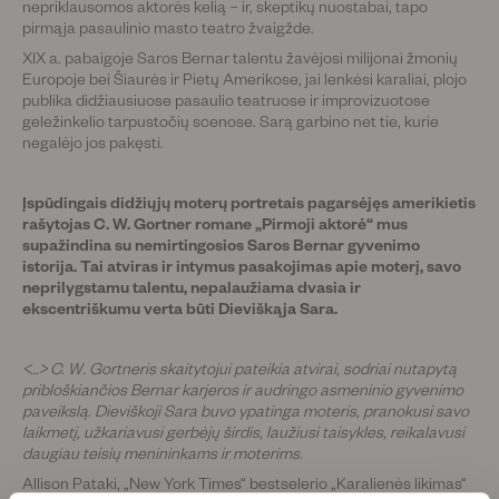
nepriklausomos aktorės kelią – ir, skeptikų nuostabai, tapo
pirmąja pasaulinio masto teatro žvaigžde.
XIX a. pabaigoje Saros Bernar talentu žavėjosi milijonai žmonių
Europoje bei Šiaurės ir Pietų Amerikose, jai lenkėsi karaliai, plojo
publika didžiausiuose pasaulio teatruose ir improvizuotose
geležinkelio tarpustočių scenose. Sarą garbino net tie, kurie
negalėjo jos pakęsti.
Įspūdingais didžiųjų moterų portretais pagarsėjęs amerikietis
rašytojas C. W. Gortner romane „Pirmoji aktorė“ mus
supažindina su nemirtingosios Saros Bernar gyvenimo
istorija. Tai atviras ir intymus pasakojimas apie moterį, savo
neprilygstamu talentu, nepalaužiama dvasia ir
ekscentriškumu verta būti Dieviškąja Sara.
<…> C. W. Gortneris skaitytojui pateikia atvirai, sodriai nutapytą
pribloškiančios Bernar karjeros ir audringo asmeninio gyvenimo
paveikslą. Dieviškoji Sara buvo ypatinga moteris, pranokusi savo
laikmetį, užkariavusi gerbėjų širdis, laužiusi taisykles, reikalavusi
daugiau teisių menininkams ir moterims.
Allison Pataki, „New York Times“ bestselerio „Karalienės likimas“