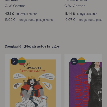
C. W. Gortner
C. W. Gortner
4,73 €
4
11,44 €
1
leidyklos kaina*
leidyklos kaina*
,
1
18,92 €
1
19,07 €
1
neregistruoto pirkėjo kaina
neregistruoto pirkėjo 
7
,
8
9
3
4
,
,
€
4
9
0
€
2
7
€
€
(Ne)atrastos knygos
Daugiau iš