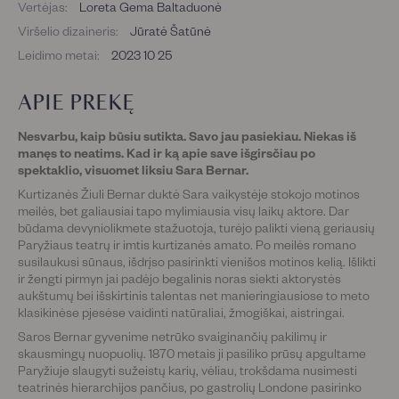
Vertėjas:
Loreta Gema Baltaduonė
Viršelio dizaineris:
Jūratė Šatūnė
Leidimo metai:
2023 10 25
APIE PREKĘ
Nesvarbu, kaip būsiu sutikta. Savo jau pasiekiau. Niekas iš
manęs to neatims. Kad ir ką apie save išgirsčiau po
spektaklio, visuomet liksiu Sara Bernar.
Kurtizanės Žiuli Bernar duktė Sara vaikystėje stokojo motinos
meilės, bet galiausiai tapo mylimiausia visų laikų aktore. Dar
būdama devyniolikmete stažuotoja, turėjo palikti vieną geriausių
Paryžiaus teatrų ir imtis kurtizanės amato. Po meilės romano
susilaukusi sūnaus, išdrįso pasirinkti vienišos motinos kelią. Išlikti
ir žengti pirmyn jai padėjo begalinis noras siekti aktorystės
aukštumų bei išskirtinis talentas net manieringiausiose to meto
klasikinėse pjesėse vaidinti natūraliai, žmogiškai, aistringai.
Saros Bernar gyvenime netrūko svaiginančių pakilimų ir
skausmingų nuopuolių. 1870 metais ji pasiliko prūsų apgultame
Paryžiuje slaugyti sužeistų karių, vėliau, trokšdama nusimesti
teatrinės hierarchijos pančius, po gastrolių Londone pasirinko