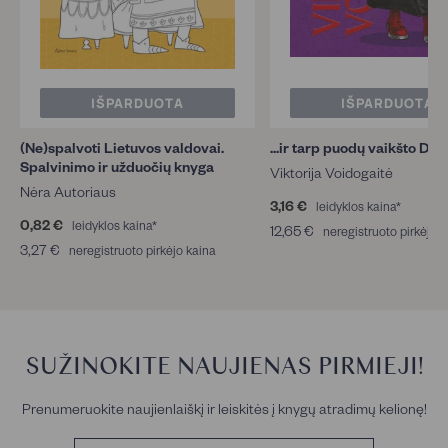
IŠPARDUOTA
IŠPARDUOTA
(Ne)spalvoti Lietuvos valdovai.
...ir tarp puodų vaikšto Die
Spalvinimo ir užduočių knyga
Viktorija Voidogaitė
Nėra Autoriaus
3,16 €
3
leidyklos kaina*
0,82 €
0
,
leidyklos kaina*
12,65 €
1
neregistruoto pirkėjo 
,
1
3,27 €
3
2
neregistruoto pirkėjo kaina
8
6
,
,
2
€
2
6
€
7
5
€
€
SUŽINOKITE NAUJIENAS PIRMIEJI!
Prenumeruokite naujienlaiškį ir leiskitės į knygų atradimų kelionę!
E.