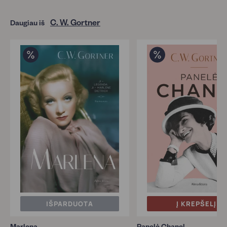
C. W. Gortner
Daugiau iš
IŠPARDUOTA
Į KREPŠELĮ
Marlena
Panelė Chanel