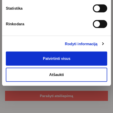
Pam Jenoff, „New York Times“ bestselerio „The Lost Girls of
Statistika
Paris“ autorė
Rinkodara
Klientų atsiliepimai
5.00 iš 5
Rodyti informaciją
Remiantis 1 atsiliepimais
Patvirtinti visus
1
0
0
Atšaukti
0
0
Parašyti atsiliepimą