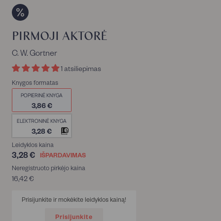
PIRMOJI AKTORĖ
C. W. Gortner
1 atsiliepimas
Knygos formatas
POPIERINĖ KNYGA
3,86 €
ELEKTRONINĖ KNYGA
3,28 €
Leidyklos kaina
3,28 €
3,28
IŠPARDAVIMAS
€
Neregistruoto pirkėjo kaina
16,42 €
16,42
€
Prisijunkite ir mokėkite leidyklos kainą!
Prisijunkite