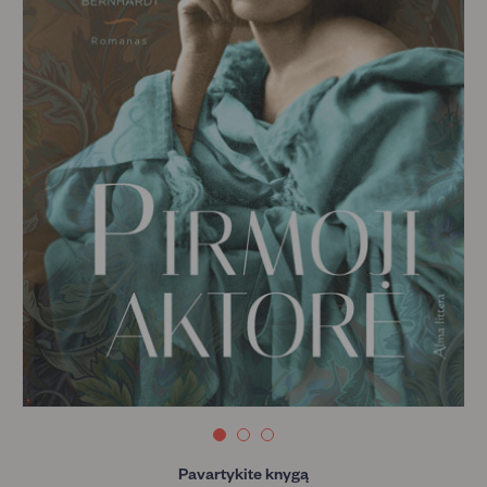
Pavartykite knygą