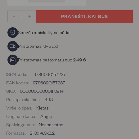
PRANEŠTI, KAI BUS
−
+
Saugūs atsiskaitymo būdai
Pristatymas: 3–5 d.d.
Pristatymas paštomatu nuo 2,49 €
ISBN kodas:
9786090157237
EAN kodas:
9786090157237
SKU:
000000000001113914
Puslapių skaičius:
448
Viršelio tipas:
Kietas
Originalo kalba:
Anglų
Spalvingumas:
Nespalvotas
Formatas:
21,3x14,3x3,2