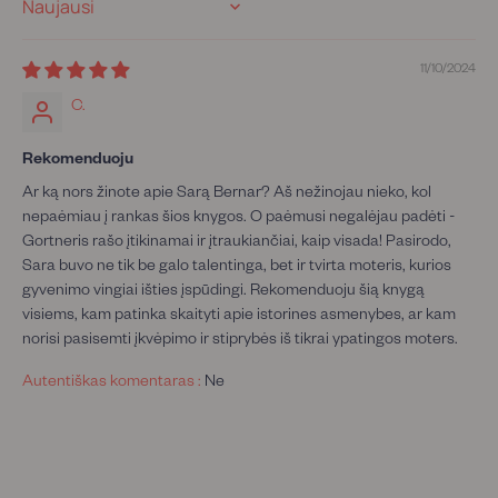
Sort by
11/10/2024
C.
Rekomenduoju
Ar ką nors žinote apie Sarą Bernar? Aš nežinojau nieko, kol
nepaėmiau į rankas šios knygos. O paėmusi negalėjau padėti -
Gortneris rašo įtikinamai ir įtraukiančiai, kaip visada! Pasirodo,
Sara buvo ne tik be galo talentinga, bet ir tvirta moteris, kurios
gyvenimo vingiai išties įspūdingi. Rekomenduoju šią knygą
visiems, kam patinka skaityti apie istorines asmenybes, ar kam
norisi pasisemti įkvėpimo ir stiprybės iš tikrai ypatingos moters.
Autentiškas komentaras :
Ne