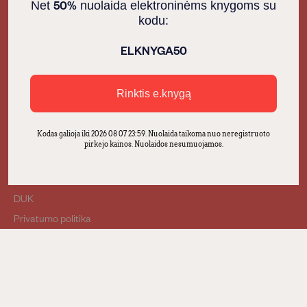
50%
Net
nuolaida elektroninėms knygoms su
Tapkite autoriumi
Kakė Makė
kodu:
Foreign Rights
Haris Poteris
ELKNYGA50
Knygos įmonėms
Prekių pirkimas
Pirkimo - pardavimo
Rinktis e.knygą
taisyklės
Apmokėjimas
Kodas galioja iki 2026 08 07 23:59. Nuolaida taikoma nuo neregistruoto
Atsiliepimų taisyklės
pirkėjo kainos. Nuolaidos nesumuojamos.
Pristatymas
Grąžinimas
DUK
Privatumo politika
© 2026, „Alma littera“. Visos teisės saugomos.