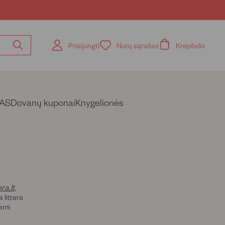
Prisijungti
Norų sąrašas
Krepšelis
Ieškoti
pagal
knygos
pavadinimą,
autorių
AS
Dovanų kuponai
Knygelionės
ra.lt
,
 littera
dami