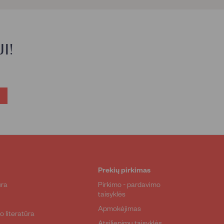
I!
Prekių pirkimas
ūra
Pirkimo - pardavimo
taisyklės
a
Apmokėjimas
o literatūra
Atsiliepimų taisyklės