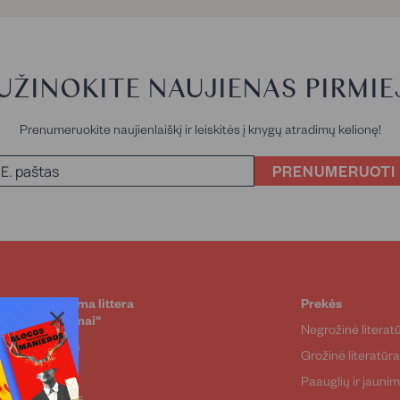
UŽINOKITE NAUJIENAS PIRMIEJ
Prenumeruokite naujienlaiškį ir leiskitės į knygų atradimų kelionę!
PRENUMERUOTI
UAB „Alma littera
Prekės
sprendimai“
Negrožinė literat
Apie mus
Grožinė literatūr
Autoriai
Paauglių ir jaunim
Naujienos