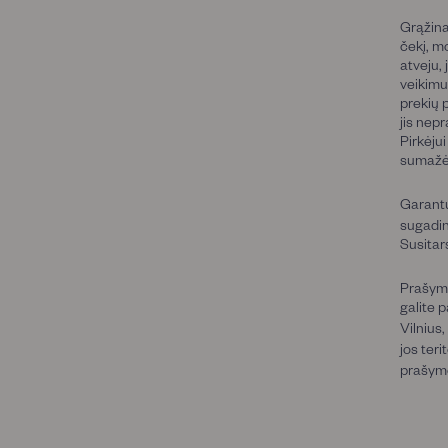
Grąžina
čekį, mo
atveju,
veikimu
prekių p
jis nep
Pirkėju
sumažėj
Garantu
sugadin
Susitar
Prašymą
galite p
Vilnius,
jos ter
prašym