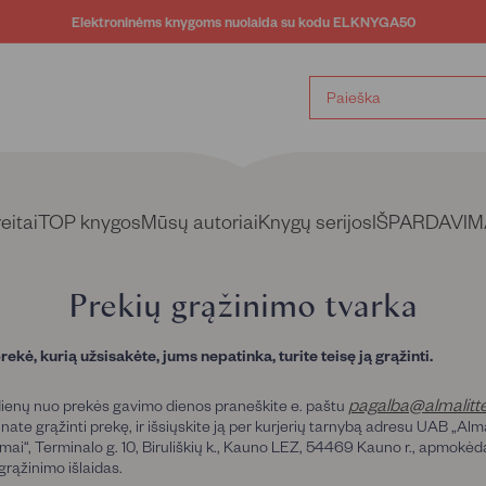
Elektroninėms knygoms nuolaida su kodu ELKNYGA50
Sustabdyti
skaidrių
demonstravimą
eitai
TOP knygos
Mūsų autoriai
Knygų serijos
IŠPARDAVIM
Prekių grąžinimo tvarka
rekė, kurią užsisakėte, jums nepatinka, turite teisę ją grąžinti.
pagalba@almalitte
dienų nuo prekės gavimo dienos praneškite e. paštu
nate grąžinti prekę, ir išsiųskite ją per kurjerių tarnybą adresu UAB „Alma
mai“, Terminalo g. 10, Biruliškių k., Kauno LEZ, 54469 Kauno r., apmokė
grąžinimo išlaidas.