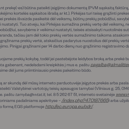
nt prekę(-es) būtina pateikti įsigijimo dokumentą (PVM sąskaitą faktūrą,
kėjimo kortelės sąskaitos išrašą ar kt.). Pirkėjas turi teisę grąžinti prekes
 jei prekės išvaizda pasikeitė dėl veiksmų, būtinų prekių pobūdžiui, savyb
i nustatyti. Tuo atveju, kai Pirkėjas sumažina prekių vertę dėl veiksmų, 
obūdžiui, savybėms ir veikimui nustatyti, teisės atsisakyti nuotolinės sut
raranda, tačiau jam dėl tokio prekių vertės sumažinimo taikoma atsakom
i grąžinama prekių vertė, atskaičius padarytus nuostolius dėl prekių vert
imo. Pinigai grąžinami per 14 darbo dienų nuo grąžinimo registravimo d
ojame prekių kokybę, todėl jei pastebėjote leidybos broką arba prekė b
pagalba@almalitter
ta gabenant, nedelsdami kreipkitės į mus e. paštu
sime dėl jums priimtiniausio prekės pakeitimo būdo.
 ar skundą dėl mūsų interneto parduotuvėje įsigytos prekės arba pasl
ateikti Valstybinei vartotojų teisių apsaugos tarnybai (Vilniaus g. 25, 01
www.vv
 e. paštu
tarnyba@vvtat.lt
, tel. 8 5 262 67 51, interneto svetainėje
/index.php?470187665
itoriniams padaliniams apskrityse –
) arba užpil
http://ec.europa.eu/odr/
o formą EGS platformoje
.