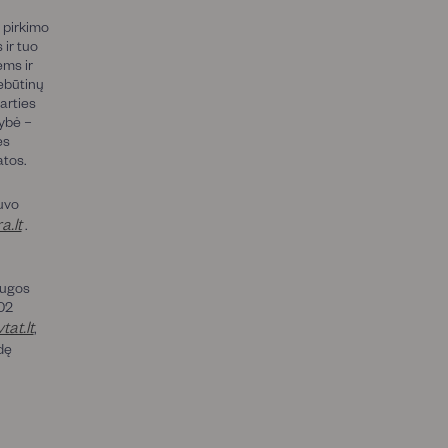
 pirkimo
 ir tuo
ėms ir
nebūtinų
arties
ybė –
ės
atos.
uvo
a.lt
.
augos
402
tat.lt
,
dę