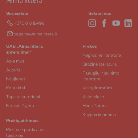
Susisiekite
Sekite mus
Instagram
Facebook
YouTube
Lin
+370 618 18499
pagalba@almalittera.lt
UAB „Alma littera
Prekės
sprendimai“
Negrožinė literatūra
Apie mus
Grožinė literatūra
Autoriai
Paauglių ir jaunimo
Naujienos
literatūra
Kontaktai
Vaikų literatūra
Tapkite autoriumi
Kakė Makė
Foreign Rights
Haris Poteris
Knygos įmonėms
Prekių pirkimas
Pirkimo - pardavimo
taisyklės