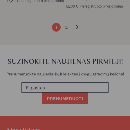
17,34 €
1
neregistruoto pirkėjo kaina
,
1
7
18,66 €
1
neregistruoto pirkėjo kaina
4
,
,
8
0
2
3
,
€
0
4
6
€
1
2
€
6
KITAS
€
PUSLAPIS
SUŽINOKITE NAUJIENAS PIRMIEJI!
Prenumeruokite naujienlaiškį ir leiskitės į knygų atradimų kelionę!
E.
paštas
PRENUMERUOTI