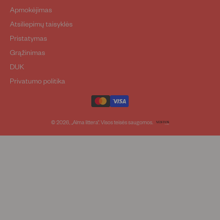
Apmokėjimas
Atsiliepimų taisyklės
Pristatymas
Grąžinimas
DUK
Privatumo politika
© 2026, „Alma littera“. Visos teisės saugomos.