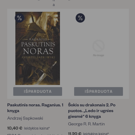
a
IŠPARDUOTA
IŠPARDUOTA
Paskutinis noras. Raganius. 1
Šokis su drakonais 2. Po
knyga
puotos. „Ledo ir ugnies
giesmė“ 6 knyga
Andrzej Sapkowski
George R. R. Martin
10,40 €
1
leidyklos kaina*
0
11,20 €
1
leidyklos kaina*