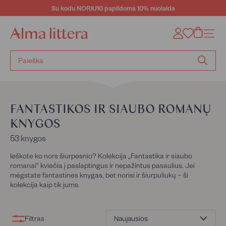
Eiti
Su kodu NORIU10 papildoma 10% nuolaida
į
Sustabdyti
turinį
skaidrių
„A
Tinklal
demonstravimą
l
m
a
Ieškoti
l
pagal
i
knygos
t
pavadini
t
autorių
FANTASTIKOS IR SIAUBO ROMANŲ
e
r
KNYGOS
a“
53 knygos
Ieškote ko nors šiurpesnio? Kolekcija „Fantastika ir siaubo
romanai“ kviečia į paslaptingus ir nepažintus pasaulius. Jei
mėgstate fantastines knygas, bet norisi ir šiurpuliukų – ši
kolekcija kaip tik jums.
Rūšiuoti
Filtras