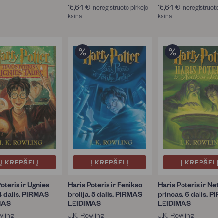
6
,
,
16,64 €
1
16,64 €
1
neregistruoto pirkėjo
neregistruoto
4
1
1
kaina
6
kaina
6
€
5
5
6
,
,
€
€
€
6
6
4
4
€
€
Į KREPŠELĮ
Į KREPŠELĮ
Į KREPŠEL
oteris ir Ugnies
Haris Poteris ir Fenikso
Haris Poteris ir Ne
 4 dalis. PIRMAS
brolija. 5 dalis. PIRMAS
princas. 6 dalis. 
MAS
LEIDIMAS
LEIDIMAS
wling
J.K. Rowling
J.K. Rowling