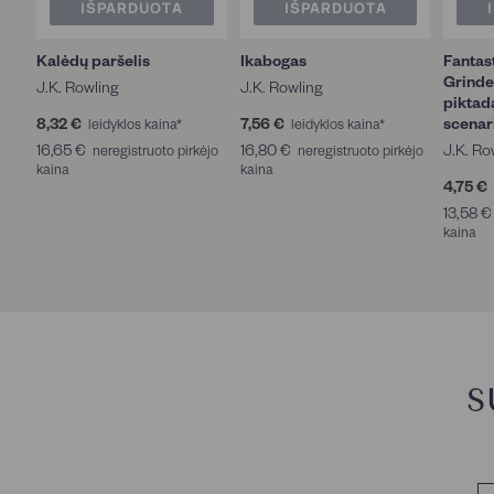
IŠPARDUOTA
IŠPARDUOTA
I
š
Kalėdų paršelis
Ikabogas
Fantast
p
Grinde
J.K. Rowling
J.K. Rowling
a
piktad
r
8,32 €
8
7,56 €
7
scenar
leidyklos kaina*
leidyklos kaina*
d
,
,
16,65 €
1
16,80 €
1
J.K. Ro
neregistruoto pirkėjo
neregistruoto pirkėjo
u
3
5
kaina
6
kaina
6
o
2
6
4,75 €
,
,
t
€
€
,
6
8
13,58 €
a
5
0
kaina
(
€
€
1
0
)
T
u
r
S
i
m
e
S
a
E.