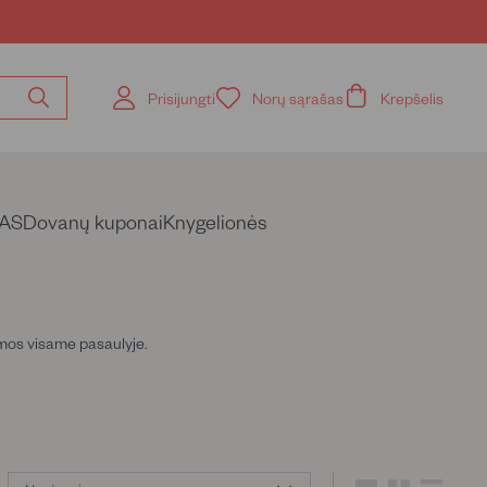
Prisijungti
Norų sąrašas
Krepšelis
Ieškoti
pagal
knygos
pavadinimą,
autorių
AS
Dovanų kuponai
Knygelionės
limos visame pasaulyje.
Rūšiuoti