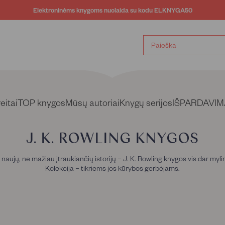
Elektroninėms knygoms nuolaida su kodu ELKNYGA50
Sustabdyti
skaidrių
demonstravimą
eitai
TOP knygos
Mūsų autoriai
Knygų serijos
IŠPARDAVIM
J. K. ROWLING KNYGOS
i naujų, ne mažiau įtraukiančių istorijų – J. K. Rowling knygos vis dar my
Kolekcija – tikriems jos kūrybos gerbėjams.