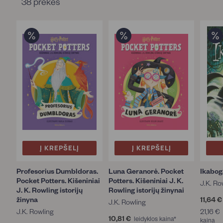
38
prekės
n
a
€
-
€
A
u
t
o
Į KREPŠELĮ
Į KREPŠELĮ
r
i
Profesorius Dumbldoras.
Luna Geranorė. Pocket
Ikabog
u
Pocket Potters. Kišeniniai
Potters. Kišeniniai J. K.
s
J.K. Ro
J. K. Rowling istorijų
Rowling istorijų žinynai
žinyna
11,64 €
J.K. Rowling
J.K. Rowling
21,16 €
10,81 €
1
leidyklos kaina*
kaina
1