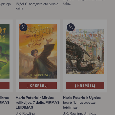
,
,
16,64 €
1
kaina
8
 pirkėjo
neregistruoto pirkėjo
1
8
kaina
6
,
5
5
,
8
€
€
6
1
4
€
€
Į
Į KREPŠELĮ
Į KREPŠELĮ
tikras
Haris Poteris ir Mirties
Haris Poteris ir Ugnies
PIRMAS
relikvijos. 7 dalis. PIRMAS
taurė 4. Iliustruotas
LEIDIMAS
leidimas
J.K. Rowling
J.K. Rowling, Jim Kay