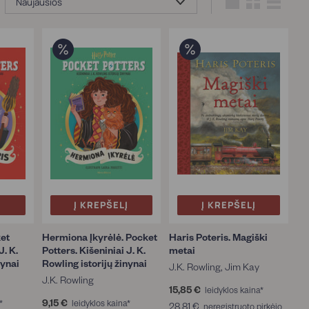
Didelis
Mažas
Sąraša
Į
Į KREPŠELĮ
Į KREPŠELĮ
ket
Hermiona Įkyrėlė. Pocket
Haris Poteris. Magiški
J. K.
Potters. Kišeniniai J. K.
metai
nynai
Rowling istorijų žinynai
J.K. Rowling, Jim Kay
J.K. Rowling
15,85 €
1
leidyklos kaina*
9,15 €
9
5
*
leidyklos kaina*
28,81 €
2
neregistruoto pirkėjo