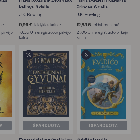
nies
Haris Poteris ir Azkabano
Haris Poteris ir Netikras
kalinys. 3 dalis
Princas. 6 dalis
J.K. Rowling
J.K. Rowling
9,99 €
9
12,63 €
1
na*
leidyklos kaina*
leidyklos kaina*
,
2
16,65 €
1
21,05 €
2
 pirkėjo
neregistruoto pirkėjo
neregistruoto pirkėjo
9
,
kaina
6
kaina
1
9
6
,
,
€
3
6
0
€
5
5
€
€
A
IŠPARDUOTA
IŠPARDUOTA
Fantastiniai gyvūnai ir kur
Kvidičo istorija.