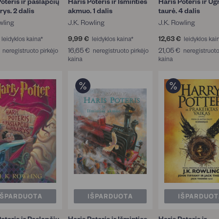
oteris ir paslapčių
Haris Poteris ir Išminties
Haris Poteris ir Ug
ys. 2 dalis
akmuo. 1 dalis
taurė. 4 dalis
wling
J.K. Rowling
J.K. Rowling
9
9,99 €
9
12,63 €
1
leidyklos kaina*
leidyklos kaina*
leidyklos kai
,
,
2
1
16,65 €
1
21,05 €
2
neregistruoto pirkėjo
neregistruoto pirkėjo
neregistruoto
9
9
,
6
kaina
6
kaina
1
9
9
6
,
,
,
€
€
3
6
6
0
€
5
5
5
€
€
€
IŠPARDUOTA
IŠPARDUOTA
IŠPARDUOT
oteris ir Paslapčių
Haris Poteris ir Išminties
Haris Poteris ir