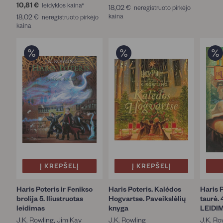
J
10,81 €
1
0
leidyklos kaina*
18,02 €
1
,
neregistruoto pirkėjo
.
0
,
18,02 €
1
kaina
8
1
neregistruoto pirkėjo
K
,
8
kaina
8
,
.
8
1
,
0
R
1
€
0
2
o
€
2
€
w
€
l
i
n
g
(
2
9
)
J
.
Į KREPŠELĮ
Į KREPŠELĮ
K
.
R
Haris Poteris ir Fenikso
Haris Poteris. Kalėdos
Haris P
o
brolija 5. Iliustruotas
Hogvartse. Paveikslėlių
taurė.
w
leidimas
knyga
LEIDI
l
J.K. Rowling, Jim Kay
J.K. Rowling
J.K. Ro