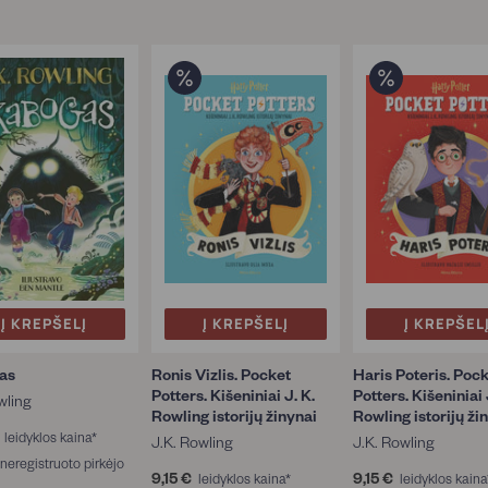
Į KREPŠELĮ
Į KREPŠELĮ
Į KREPŠEL
as
Ronis Vizlis. Pocket
Haris Poteris. Poc
Potters. Kišeniniai J. K.
Potters. Kišeniniai 
wling
Rowling istorijų žinynai
Rowling istorijų ži
1
leidyklos kaina*
J.K. Rowling
J.K. Rowling
1
2
neregistruoto pirkėjo
,
9,15 €
9
9,15 €
9
leidyklos kaina*
leidyklos kaina