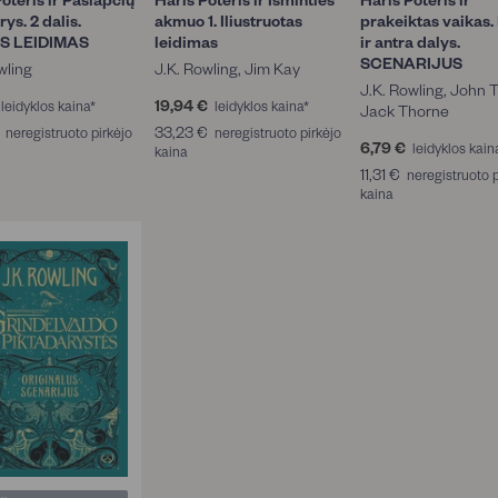
ys. 2 dalis.
akmuo 1. Iliustruotas
prakeiktas vaikas.
S LEIDIMAS
leidimas
ir antra dalys.
SCENARIJUS
wling
J.K. Rowling, Jim Kay
J.K. Rowling, John T
8
19,94 €
1
leidyklos kaina*
leidyklos kaina*
Jack Thorne
9
1
33,23 €
3
neregistruoto pirkėjo
neregistruoto pirkėjo
3
,
6,79 €
6
leidyklos kain
6
kaina
3
2
9
,
,
,
11,31 €
1
neregistruoto p
€
4
7
6
2
kaina
1
€
9
5
3
,
€
€
€
3
1
€