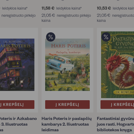
€
1
11,58 €
1
10,53 €
1
leidyklos kaina*
leidyklos kaina*
leidyklos kai
0
1
0
2
21,05 €
2
21,05 €
2
neregistruoto pirkėjo
neregistruoto pirkėjo
neregistruoto
,
,
,
1
kaina
1
kaina
1
5
5
5
,
,
,
3
8
3
0
0
0
€
€
€
5
5
5
€
€
€
Į KREPŠELĮ
Į KREPŠELĮ
Į KREPŠEL
Poteris ir Azkabano
Haris Poteris ir paslapčių
Fantastiniai gyvūna
 3. Iliustruotas
kambarys 2. Iliustruotas
juos rasti. Hogvart
as
leidimas
bibliotekos knyga