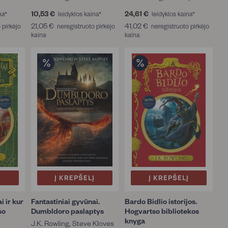
10,53 €
1
24,61 €
2
na*
leidyklos kaina*
leidyklos kaina*
0
4
21,05 €
2
41,02 €
4
 pirkėjo
neregistruoto pirkėjo
neregistruoto pirkėjo
,
,
kaina
1
kaina
1
5
6
,
,
3
1
0
0
€
€
5
2
€
€
Į
Į KREPŠELĮ
Į KREPŠELĮ
i ir kur
Fantastiniai gyvūnai.
Bardo Bidlio istorijos.
so
Dumbldoro paslaptys
Hogvartso bibliotekos
knyga
J.K. Rowling, Steve Kloves