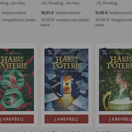
wling, Jim Kay
J.K. Rowling, Jim Kay
J.K. Rowling
2
18,61 €
1
8,45 €
8
leidyklos kaina*
leidyklos kaina*
leidyklos kain
1
8
,
€
3
31,02 €
3
14,09 €
1
neregistruoto pirkėjo
neregistruoto pirkėjo
neregistruoto
,
,
4
5
kaina
1
kaina
4
2
6
5
,
,
,
7
1
€
4
0
0
€
€
5
2
9
€
€
€
Į KREPŠELĮ
Į KREPŠELĮ
Į KREPŠEL