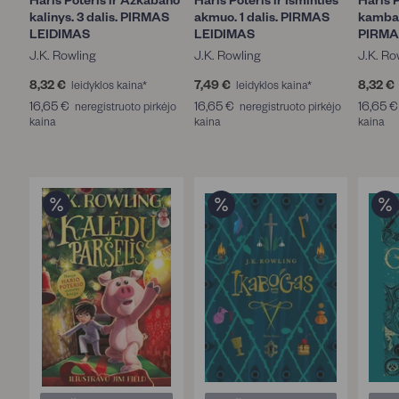
o
kalinys. 3 dalis. PIRMAS
akmuo. 1 dalis. PIRMAS
kambar
v
LEIDIMAS
LEIDIMAS
PIRMA
e
s
J.K. Rowling
J.K. Rowling
J.K. Ro
(
8,32 €
8
7,49 €
7
8,32 €
leidyklos kaina*
leidyklos kaina*
1
,
,
,
)
16,65 €
1
16,65 €
1
16,65 €
neregistruoto pirkėjo
neregistruoto pirkėjo
3
4
kaina
6
kaina
6
kaina
2
9
,
,
€
€
6
6
Y
5
5
p
€
€
a
t
i
n
g
o
s
ž
y
m
ė
s