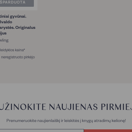
IŠPARDUOTA
iniai gyvūnai.
lvaldo
arystės. Originalus
ijus
wling
4
leidyklos kaina*
1
neregistruoto pirkėjo
7
3
5
,
€
5
8
€
UŽINOKITE NAUJIENAS PIRMIEJ
Prenumeruokite naujienlaiškį ir leiskitės į knygų atradimų kelionę!