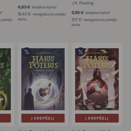
J.K. Rowling
6,93 €
6
leidyklos kaina*
,
5,59 €
5
a*
leidyklos kaina*
15,40 €
1
neregistruoto pirkėjo
9
,
kaina
5
11,17 €
1
 pirkėjo
neregistruoto pirkėjo
3
5
,
kaina
1
€
8
4
,
€
0
1
€
7
€
Į
Į KREPŠELĮ
Į KREPŠELĮ