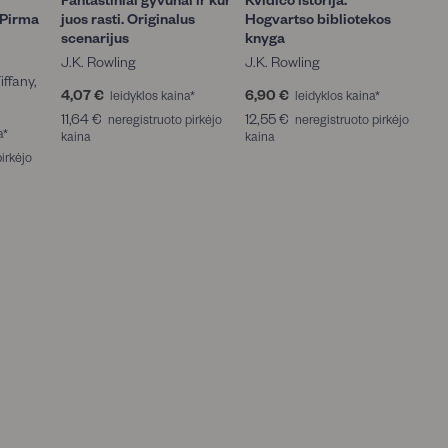
 Pirma
juos rasti. Originalus
Hogvartso bibliotekos
scenarijus
knyga
J.K. Rowling
J.K. Rowling
iffany,
4,07 €
4
6,90 €
6
leidyklos kaina*
leidyklos kaina*
,
,
11,64 €
1
12,55 €
1
neregistruoto pirkėjo
neregistruoto pirkėjo
0
9
a*
kaina
1
kaina
2
7
0
,
,
irkėjo
€
€
6
5
4
5
€
€