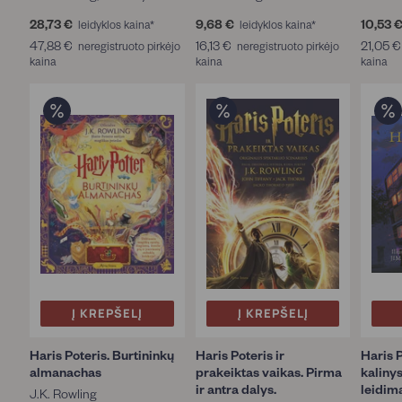
i
n
28,73 €
2
9,68 €
9
10,53 
leidyklos kaina*
leidyklos kaina*
g
8
,
47,88 €
4
16,13 €
1
21,05 €
neregistruoto pirkėjo
neregistruoto pirkėjo
,
,
6
kaina
7
kaina
6
kaina
J
7
8
,
,
i
3
€
8
1
m
€
8
3
K
€
€
a
y
(
6
)
J
.
K
.
R
Į KREPŠELĮ
Į KREPŠELĮ
o
w
Haris Poteris. Burtininkų
Haris Poteris ir
Haris 
l
almanachas
prakeiktas vaikas. Pirma
kalinys
i
ir antra dalys.
leidim
J.K. Rowling
n