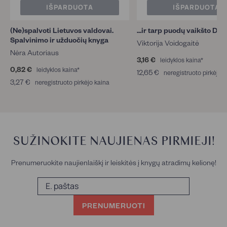
IŠPARDUOTA
IŠPARDUOTA
(Ne)spalvoti Lietuvos valdovai.
...ir tarp puodų vaikšto Die
Spalvinimo ir užduočių knyga
Viktorija Voidogaitė
Nėra Autoriaus
3,16 €
3
leidyklos kaina*
0,82 €
0
,
leidyklos kaina*
12,65 €
1
neregistruoto pirkėjo 
,
1
3,27 €
3
2
neregistruoto pirkėjo kaina
8
6
,
,
2
€
2
6
€
7
5
€
€
SUŽINOKITE NAUJIENAS PIRMIEJI!
Prenumeruokite naujienlaiškį ir leiskitės į knygų atradimų kelionę!
E.
paštas
PRENUMERUOTI