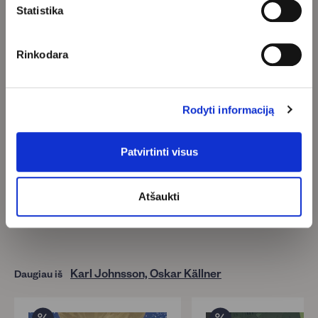
dirbantis ne tik su knygomis vaikams, bet ir vaizdo žaidimais,
Statistika
televizija, teatru.
Rinkodara
Klientų atsiliepimai
Rodyti informaciją
Būkite pirmas, kuris parašys atsiliepimą
Patvirtinti visus
Parašyti atsiliepimą
Atšaukti
Karl Johnsson, Oskar Källner
Daugiau iš