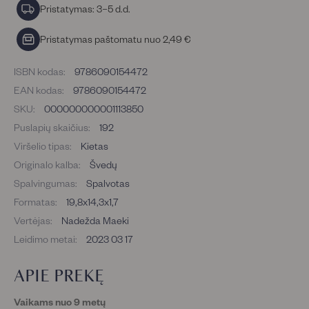
Pristatymas: 3–5 d.d.
Pristatymas paštomatu nuo 2,49 €
ISBN kodas:
9786090154472
EAN kodas:
9786090154472
SKU:
000000000001113850
Puslapių skaičius:
192
Viršelio tipas:
Kietas
Originalo kalba:
Švedų
Spalvingumas:
Spalvotas
Formatas:
19,8x14,3x1,7
Vertėjas:
Nadežda Maeki
Leidimo metai:
2023 03 17
APIE PREKĘ
Vaikams nuo 9 metų