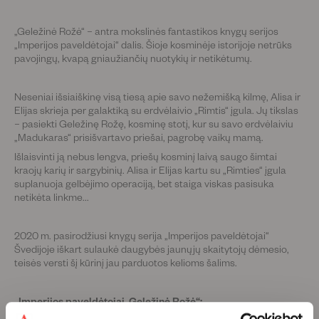
„Geležinė Rožė“ – antra mokslinės fantastikos knygų serijos
„Imperijos paveldėtojai“ dalis. Šioje kosminėje istorijoje netrūks
pavojingų, kvapą gniaužiančių nuotykių ir netikėtumų.
Neseniai išsiaiškinę visą tiesą apie savo nežemišką kilmę, Alisa ir
Elijas skrieja per galaktiką su erdvėlaivio „Rimtis“ įgula. Jų tikslas
– pasiekti Geležinę Rožę, kosminę stotį, kur su savo erdvėlaiviu
„Madukaras“ prisišvartavo priešai, pagrobę vaikų mamą.
Išlaisvinti ją nebus lengva, priešų kosminį laivą saugo šimtai
kraojų karių ir sargybinių. Alisa ir Elijas kartu su „Rimties“ įgula
suplanuoja gelbėjimo operaciją, bet staiga viskas pasisuka
netikėta linkme...
2020 m. pasirodžiusi knygų serija „Imperijos paveldėtojai“
Švedijoje iškart sulaukė daugybės jaunųjų skaitytojų dėmesio,
teisės versti šį kūrinį jau parduotos kelioms šalims.
„Imperijos paveldėtojai. Geležinė Rožė“: