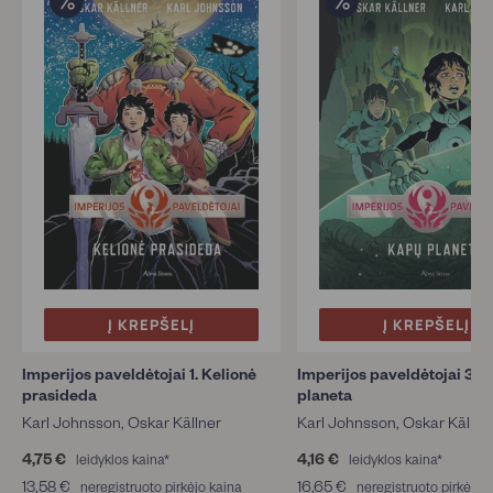
Į KREPŠELĮ
Į KREPŠELĮ
Imperijos paveldėtojai 1. Kelionė
Imperijos paveldėtojai 3. 
prasideda
planeta
Karl Johnsson, Oskar Källner
Karl Johnsson, Oskar Källne
4,75 €
4
4,16 €
4
leidyklos kaina*
leidyklos kaina*
,
,
13,58 €
1
16,65 €
1
neregistruoto pirkėjo kaina
neregistruoto pirkėjo 