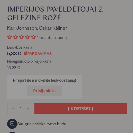
IMPERIJOS PAVELDĖTOJAI 2.
GELEŽINĖ ROŽĖ
Karl Johnsson, Oskar Källner
Nėra atsiliepimų
Leidyklos kaina
5,33 €
5,33
IŠPARDAVIMAS
€
Neregistruoto pirkėjo kaina
15,23 €
15,23
€
Prisijunkite ir mokėkite leidyklos kainą!
Prisijunkite
Į KREPŠELĮ
−
+
Saugūs atsiskaitymo būdai