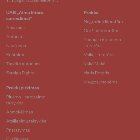
UAB „Alma littera
Prekės
sprendimai“
Negrožinė literatūra
Apie mus
Grožinė literatūra
Autoriai
Paauglių ir jaunimo
Naujienos
literatūra
Kontaktai
Vaikų literatūra
Tapkite autoriumi
Kakė Makė
Foreign Rights
Haris Poteris
Knygos įmonėms
Prekių pirkimas
Pirkimo - pardavimo
taisyklės
Apmokėjimas
Atsiliepimų taisyklės
Pristatymas
Grąžinimas