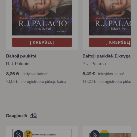
Į KREPŠELĮ
Į KREPŠELĮ
Baltoji paukštė
Baltoji paukštė. E.knyga
R. J. Palacio
R. J. Palacio
8,26 €
8
8,42 €
8
leidyklos kaina*
leidyklos kaina*
,
,
16,51 €
1
14,03 €
1
neregistruoto pirkėjo kaina
neregistruoto pirkėjo 
2
4
6
4
6
2
,
,
€
€
5
0
1
3
€
€
40
Daugiau iš