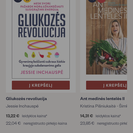
Į KREPŠELĮ
Į KREPŠELĮ
Gliukozės revoliucija
Ant medinės lentelės II
Jessie Inchauspé
Kristina Pišniukaitė - Šimkie
13,22 €
1
14,31 €
1
leidyklos kaina*
leidyklos kaina*
3
4
22,04 €
2
23,85 €
2
neregistruoto pirkėjo kaina
neregistruoto pirkėjo 
,
,
2
3
2
3