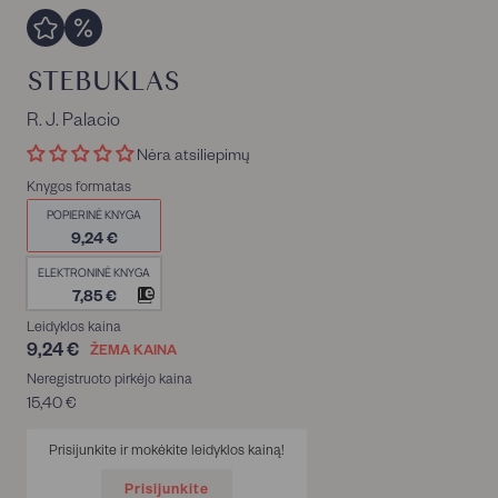
STEBUKLAS
R. J. Palacio
Nėra atsiliepimų
Knygos formatas
POPIERINĖ KNYGA
9,24 €
ELEKTRONINĖ KNYGA
7,85 €
Leidyklos kaina
9,24 €
9,24
ŽEMA KAINA
€
Neregistruoto pirkėjo kaina
15,40 €
15,40
€
Prisijunkite ir mokėkite leidyklos kainą!
Prisijunkite