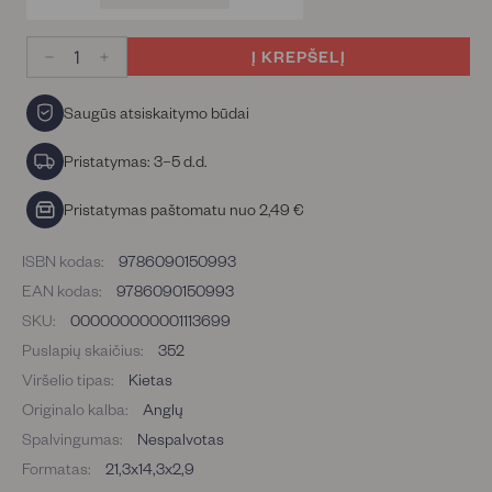
Į KREPŠELĮ
−
+
Saugūs atsiskaitymo būdai
Pristatymas: 3–5 d.d.
Pristatymas paštomatu nuo 2,49 €
ISBN kodas:
9786090150993
EAN kodas:
9786090150993
SKU:
000000000001113699
Puslapių skaičius:
352
Viršelio tipas:
Kietas
Originalo kalba:
Anglų
Spalvingumas:
Nespalvotas
Formatas:
21,3x14,3x2,9