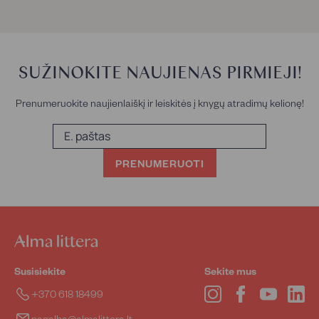
,
,
2
1
0
8
€
€
4
5
€
€
SUŽINOKITE NAUJIENAS PIRMIEJI!
Prenumeruokite naujienlaiškį ir leiskitės į knygų atradimų kelionę!
E.
paštas
PRENUMERUOTI
Susisiekite
Sekite mus
Instagram
Facebook
YouTube
Lin
+370 618 18499
pagalba@almalittera.lt