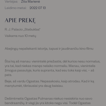
Vertėjas:
Zita Marienė
Leidimo metai:
2022 07 13
APIE PREKĘ
R. J. Palacio „Stebuklas“
Vaikams nuo 10 metų
Abejingų nepaliekanti istorija, tapusi ir jaudinančiu kino filmu
Štai ką aš manau: vienintelė priežastis, dėl kurios nesu normalus,
yra tai, kad niekas manęs nelaiko normaliu. Manau, vienintelis
žmogus pasaulyje, kuris supranta, kad esu toks kaip visi, – aš
pats.
Beje, aš vardu Ogastas. Nepasakosiu, kaip atrodau. Kad ir ką
manytumėt, tikriausiai yra daug baisiau.
Dešimtmetis Ogastas Pulmanas niekuo nesiskiria nuo savo
bendraamžių. Ir visgi jis yra kitoks negu visi. Todėl Ogastas