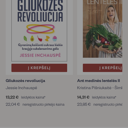
Į KREPŠELĮ
Į KREPŠELĮ
Gliukozės revoliucija
Ant medinės lentelės II
Jessie Inchauspé
Kristina Pišniukaitė - Šimkie
13,22 €
1
14,31 €
1
leidyklos kaina*
leidyklos kaina*
3
4
22,04 €
2
23,85 €
2
neregistruoto pirkėjo kaina
neregistruoto pirkėjo 
,
,
2
3
2
3
,
,
2
1
0
8
€
€
4
5