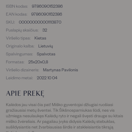
ISBN kodas:
9786090152386
EAN kodas:
9786090152386
SKU:
000000000001113870
Puslapių skaičius:
32
Viršelio tipas:
Kietas
Originalo kalba:
Lietuvių
Spalvingumas:
Spalvotas
Formatas:
25x20x0,8
Viršelio dizaineris:
Martynas Pavilonis
Leidimo metai:
2022 10 04
APIE PREKĘ
Kalėdos jau visai čia pat! Miško gyventojai džiugiai ruošiasi
gražiausiai metų šventei. Tik Šikšnosparniukas liūdi, nes vis
užmiega nesulaukęs Kalėdų ryto ir negali švęsti drauge su kitais
miško žvėreliais. Ar pagaliau įvyks didysis Kalėdų stebuklas,
sušildysiantis net žvarbiausias širdis ir atskleisiantis tikrąją