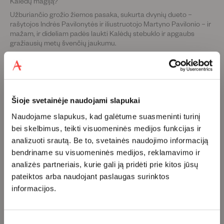
Kalėdų magiją?
Užburiančio grožio žiemos pasaka, sukurta dvynių dueto –
rašytojos Indrės Pavilonytės ir iliustruotojo Martyno Pavilonio – ir
mažam, ir dideliam padės laukti Kalėdų stebuklo ir apgaubs
gražiausių metų švenčių jaukumu.
„Šikšnosparniuko Kalėdos“:
•
moko vertinti ne tik daiktines dovanas;
•
ugdo empatiją ir skatina atjautą;
Šioje svetainėje naudojami slapukai
•
vizualinis kūrinio pasaulis lavina vaiko estetikos suvokimą;
Naudojame slapukus, kad galėtume suasmeninti turinį
•
tinka dovanoti ne tik per Kalėdas!
bei skelbimus, teikti visuomeninės medijos funkcijas ir
analizuoti srautą. Be to, svetainės naudojimo informaciją
bendriname su visuomeninės medijos, reklamavimo ir
analizės partneriais, kurie gali ją pridėti prie kitos jūsų
Klientų atsiliepimai
pateiktos arba naudojant paslaugas surinktos
informacijos.
Būkite pirmas, kuris parašys atsiliepimą
Sutikimo