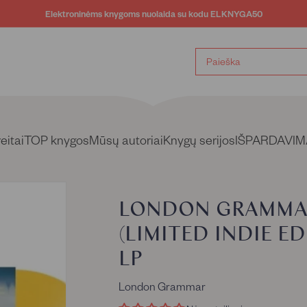
Elektroninėms knygoms nuolaida su kodu ELKNYGA50
Sustabdyti
skaidrių
demonstravimą
eitai
TOP knygos
Mūsų autoriai
Knygų serijos
IŠPARDAVIM
LONDON GRAMMAR
(LIMITED INDIE E
LP
London Grammar