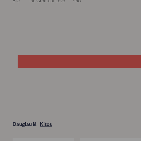
B10
The Greatest Love
4:16
Daugiau iš
Kitos