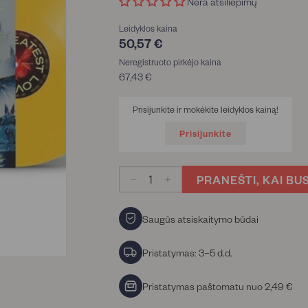
Nėra atsiliepimų
Leidyklos kaina
50,57 €
50,57
€
Neregistruoto pirkėjo kaina
67,43 €
67,43
€
Prisijunkite ir mokėkite leidyklos kainą!
Prisijunkite
PRANEŠTI, KAI BU
−
+
Saugūs atsiskaitymo būdai
Pristatymas: 3–5 d.d.
Pristatymas paštomatu nuo 2,49 €