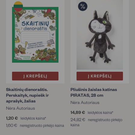
Į KREPŠELĮ
Į KREPŠELĮ
Skaitinių dienoraštis.
Pliušinis žaislas katinas
Perskaityk, nupiešk ir
PIRATAS, 28 cm
aprašyk, žalias
Nėra Autoriaus
Nėra Autoriaus
14,89 €
1
leidyklos kaina*
1,20 €
1
4
leidyklos kaina*
24,82 €
2
neregistruoto pirkėjo
,
,
1,60 €
1
kaina
4
neregistruoto pirkėjo kaina
2
8
,
,