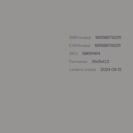
ISBN kodas:
196588792311
EAN kodas:
196588792311
SKU:
5866464
Formatas:
31x31x0,3
Leidimo metai:
2024 09 13