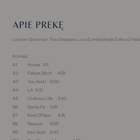
APIE PREKĘ
London Grammar: The Greatest Love (Limited Indie Edition) (Yell
Kūriniai:
A1
House
3:11
A2
Fakest Bitch
4:19
A3
You And I
5:00
A4
LA
4:31
A5
Ordinary Life
3:43
B6
Santa Fe
3:19
B7
Kind Of Man
4:15
B8
Rescue
3:55
B9
Into Gold
5:42