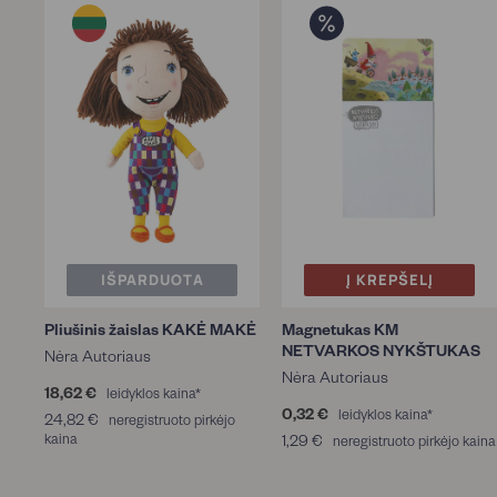
IŠPARDUOTA
Į KREPŠELĮ
Pliušinis žaislas KAKĖ MAKĖ
Magnetukas KM
NETVARKOS NYKŠTUKAS
Nėra Autoriaus
Nėra Autoriaus
18,62 €
1
leidyklos kaina*
8
0,32 €
0
leidyklos kaina*
24,82 €
2
neregistruoto pirkėjo
,
,
kaina
4
1,29 €
1
neregistruoto pirkėjo kaina
6
3
,
,
2
2
8
2