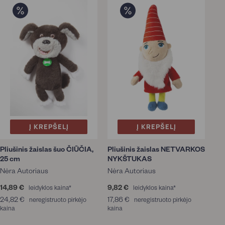
Į KREPŠELĮ
Į KREPŠELĮ
Pliušinis žaislas šuo ČIŪČIA,
Pliušinis žaislas NETVARKOS
25 cm
NYKŠTUKAS
Nėra Autoriaus
Nėra Autoriaus
14,89 €
1
9,82 €
9
leidyklos kaina*
leidyklos kaina*
4
,
24,82 €
2
17,86 €
1
neregistruoto pirkėjo
neregistruoto pirkėjo
,
8
kaina
4
kaina
7
8
2
,
,