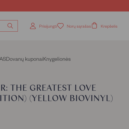
Prisijungti
Norų sąrašas
Krepšelis
Ieškoti
pagal
knygos
pavadinimą,
autorių
AS
Dovanų kuponai
Knygelionės
: THE GREATEST LOVE
DITION) (YELLOW BIOVINYL)