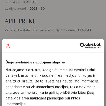
Formatas:
31x31x0,3
Leidimo metai:
2023 11 30
APIE PREKĘ
Vinilinė plokštelė Lars Danielsson: Symphonized (180g) 2LP
Kūriniai:
A1
Liberetto
5:03
A2
Passacaglia
5:39
A3
Africa
6:59
Šioje svetainėje naudojami slapukai
A4
Sacred Mind
5:19
Naudojame slapukus, kad galėtume suasmeninti turinį
B1
Lviv
4:47
bei skelbimus, teikti visuomeninės medijos funkcijas ir
B2
Nikita's Dream
5:41
analizuoti srautą. Be to, svetainės naudojimo informaciją
bendriname su visuomeninės medijos, reklamavimo ir
B3
The Fifth Grade
8:20
analizės partneriais, kurie gali ją pridėti prie kitos jūsų
B4
Yes To You
4:04
pateiktos arba naudojant paslaugas surinktos
C1
I. Affettuoso
7:26
informacijos.