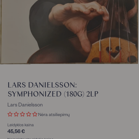
LARS DANIELSSON:
SYMPHONIZED (180G) 2LP
Lars Danielsson
Nėra atsiliepimų
Leidyklos kaina
45,56 €
45,56
€