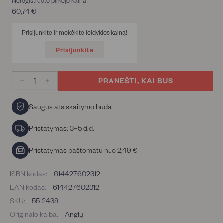
Neregistruoto pirkėjo kaina
60,74 €
60,74
€
Prisijunkite ir mokėkite leidyklos kainą!
Prisijunkite
PRANEŠTI, KAI BUS
−
+
Saugūs atsiskaitymo būdai
Pristatymas: 3–5 d.d.
Pristatymas paštomatu nuo 2,49 €
ISBN kodas:
614427602312
EAN kodas:
614427602312
SKU:
5512438
Originalo kalba:
Anglų