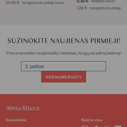
8
0,32 €
0
leidyklos kaina*
24,82 €
2
neregistruoto pirkėjo kaina
,
,
4
1,29 €
1
neregistruoto pirkėjo ka
6
3
,
,
2
2
8
2
€
€
2
9
€
€
SUŽINOKITE NAUJIENAS PIRMIEJI!
Prenumeruokite naujienlaiškį ir leiskitės į knygų atradimų kelionę!
E.
paštas
PRENUMERUOTI
Susisiekite
Sekite mus