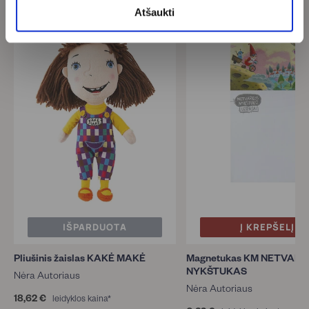
Atšaukti
IŠPARDUOTA
Į KREPŠELĮ
Pliušinis žaislas KAKĖ MAKĖ
Magnetukas KM NETVAR
NYKŠTUKAS
Nėra Autoriaus
Nėra Autoriaus
18,62 €
1
leidyklos kaina*