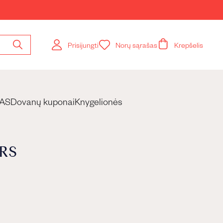
Prisijungti
Norų sąrašas
Krepšelis
Ieškoti
pagal
knygos
pavadinimą,
autorių
AS
Dovanų kuponai
Knygelionės
ORS