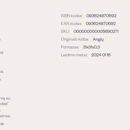
ISBN kodas:
093624870692
EAN kodas:
093624870692
SKU:
000000000005690271
s
Originalo kalba:
Anglų
Formatas:
31x31x0,3
ré
Leidimo metai:
2024 01 16
is.
ė
imą su
okie“
a
ainas.
upė