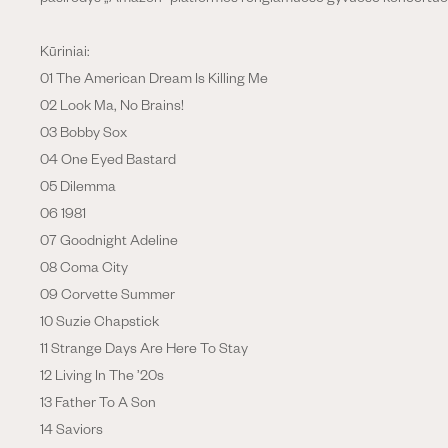
Kūriniai:
01 The American Dream Is Killing Me
02 Look Ma, No Brains!
03 Bobby Sox
04 One Eyed Bastard
05 Dilemma
06 1981
07 Goodnight Adeline
08 Coma City
09 Corvette Summer
10 Suzie Chapstick
11 Strange Days Are Here To Stay
12 Living In The ’20s
13 Father To A Son
14 Saviors