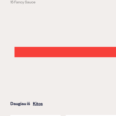
15 Fancy Sauce
Daugiau iš
Kitos