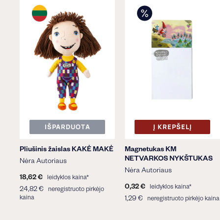
IŠPARDUOTA
Į KREPŠELĮ
Pliušinis žaislas KAKĖ MAKĖ
Magnetukas KM
NETVARKOS NYKŠTUKAS
Nėra Autoriaus
Nėra Autoriaus
18,62 €
1
leidyklos kaina*
8
0,32 €
0
leidyklos kaina*
24,82 €
2
neregistruoto pirkėjo
,
,
kaina
4
1,29 €
1
neregistruoto pirkėjo kaina
6
3
,
,
2
2
8
2