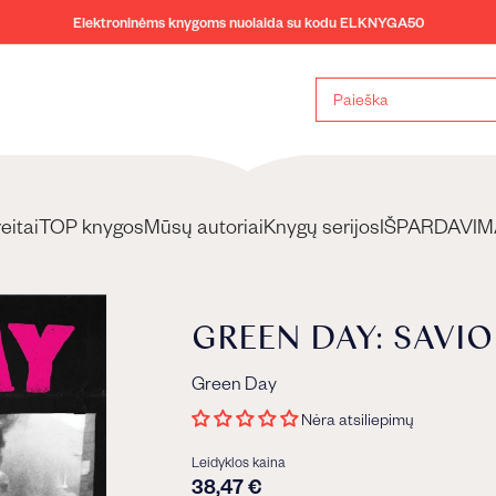
Elektroninėms knygoms nuolaida su kodu ELKNYGA50
Sustabdyti
skaidrių
demonstravimą
eitai
TOP knygos
Mūsų autoriai
Knygų serijos
IŠPARDAVIM
GREEN DAY: SAVI
Green Day
Nėra atsiliepimų
Leidyklos kaina
38,47 €
38,47