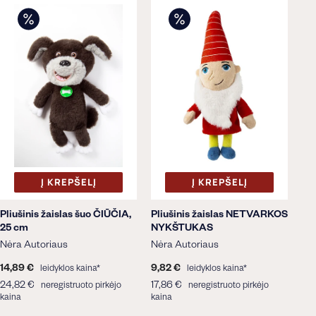
Į KREPŠELĮ
Į KREPŠELĮ
Pliušinis žaislas šuo ČIŪČIA,
Pliušinis žaislas NETVARKOS
25 cm
NYKŠTUKAS
Nėra Autoriaus
Nėra Autoriaus
14,89 €
1
9,82 €
9
leidyklos kaina*
leidyklos kaina*
4
,
24,82 €
2
17,86 €
1
neregistruoto pirkėjo
neregistruoto pirkėjo
,
8
kaina
4
kaina
7
8
2
,
,