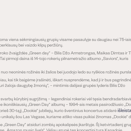
aikoma viena sėkmingiausių grupių visame pasaulyje su daugiau nei 75-iai
perklausų bei vaizdo klipų peržiūrų.
 roko žvaigždės
„Green day“
– Bilis Džo Armstrongas, Maikas Dirntas ir
T
Tai pirmoji daina iš 14-tojo rokerių pilnametražio albumo „Saviors“, kuris
s: nuo neoninės rožinės iki žalios bei juodojo ledo su ryškios rožinės pursla
au, kai tik baigėme įrašinėti, iškart nusprendėme, kad ji ir bus pagrindin
i žaloja daugybę žmonių“, – mintimis dalijasi grupės lyderis Bilis Džo
svarbų kūrybinį sugrįžimą – legendiniai rokeriai vėl tęsia bendradarbiav
rie ikoniškiausių „Green Day“ albumų – 1994-ais metais pasirodžiusio „Do
išleist
rieš 30-tąjį „Dookie“ jubiliejų, kurio šventinius koncertus atidarė
 unikalų šou Las Vegase, kuriame atliko visas puikiai žinomas „Dookie“ d
ame „Green Day“ atsiduri zombių apokalipsės įkarštyje. Šį ketvirtadienį gr
„Amazon music live‘s“. Vėliau grupė tęs koncertinį turą Kanadoje.