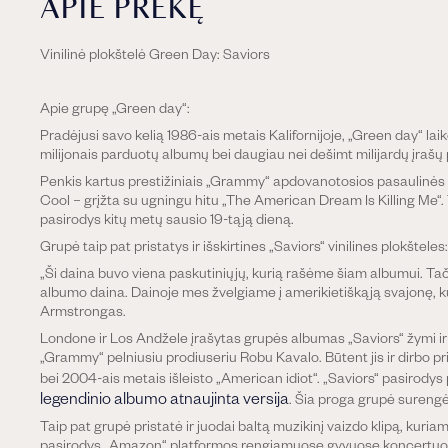
APIE PREKĘ
Vinilinė plokštelė Green Day: Saviors
Apie grupę „Green day“:
Pradėjusi savo kelią 1986-ais metais Kalifornijoje, „Green day“ l
milijonais parduotų albumų bei daugiau nei dešimt milijardų įrašų 
Penkis kartus prestižiniais „Grammy“ apdovanotosios pasaulinės
Cool – grįžta su ugningu hitu
„The American
D
ream
I
s
Ki
lling
M
e“.
pasirodys kitų metų sausio 19-tąją dieną.
Grupė taip pat pristatys ir išskirtines „Saviors“ vinilines plokštele
„Ši daina buvo viena paskutiniųjų, kurią rašėme šiam albumui. Tači
albumo daina. Dainoje mes žvelgiame į amerikietiškąją svajonę, kur
Armstrongas.
Londone ir Los Andžele įrašytas grupės albumas „Saviors“ žymi ir 
„Grammy“ pelniusiu prodiuseriu Robu Kavalo. Būtent jis ir dirbo p
bei 2004-ais metais išleisto „American idiot“. „Saviors“ pasirodys p
legendinio albumo atnaujinta versija
. Šia proga grupė surengė
Taip pat grupė pristatė ir juodai baltą muzikinį vaizdo klipą, kuri
pasirodys „Amazon“ platformos rengiamuose gyvuose koncertuose 