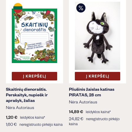
Į KREPŠELĮ
Į KREPŠELĮ
Skaitinių dienoraštis.
Pliušinis žaislas katinas
Perskaityk, nupiešk ir
PIRATAS, 28 cm
aprašyk, žalias
Nėra Autoriaus
Nėra Autoriaus
14,89 €
1
leidyklos kaina*
1,20 €
1
4
leidyklos kaina*
24,82 €
2
neregistruoto pirkėjo
,
,
1,60 €
1
kaina
4
neregistruoto pirkėjo kaina
2
8
,
,