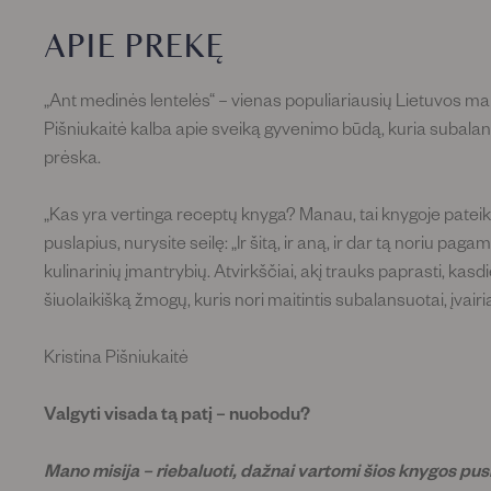
APIE PREKĘ
„Ant medinės lentelės“ – vienas populiariausių Lietuvos maist
Pišniukaitė kalba apie sveiką gyvenimo būdą, kuria subala
prėska.
„Kas yra vertinga receptų knyga? Manau, tai knygoje pateiktų
puslapius, nurysite seilę: „Ir šitą, ir aną, ir dar tą noriu paga
kulinarinių įmantrybių. Atvirkščiai, akį trauks paprasti, kasd
šiuolaikišką žmogų, kuris nori maitintis subalansuotai, įvair
Kristina Pišniukaitė
Valgyti visada tą patį – nuobodu?
Mano misija – riebaluoti, dažnai vartomi šios knygos pusl