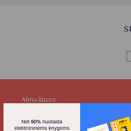
4
5
€
€
S
E.
paštas
Susisiekite
50%
Net
nuolaida
+370 618 18499
elektroninėms knygoms