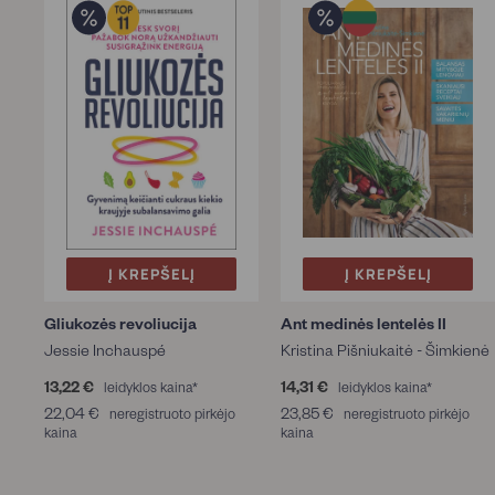
Į KREPŠELĮ
Į KREPŠELĮ
Gliukozės revoliucija
Ant medinės lentelės II
Jessie Inchauspé
Kristina Pišniukaitė - Šimkienė
13,22 €
1
14,31 €
1
leidyklos kaina*
leidyklos kaina*
3
4
22,04 €
2
23,85 €
2
neregistruoto pirkėjo
neregistruoto pirkėjo
,
,
kaina
2
kaina
3
2
3
,
,
2
1
0
8
€
€