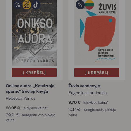
Į KREPŠELĮ
Į KREPŠELĮ
Onikso audra. „Ketvirtojo
Žuvis vandenyje
sparno“ trečioji knyga
Eugenijus Laurinaitis
Rebecca Yarros
9,70 €
9
leidyklos kaina*
23,95 €
2
,
leidyklos kaina*
16,17 €
1
neregistruoto pirkėjo
3
7
39,91 €
3
kaina
6
neregistruoto pirkėjo
,
0
kaina
9
,
9
€
,
1
5