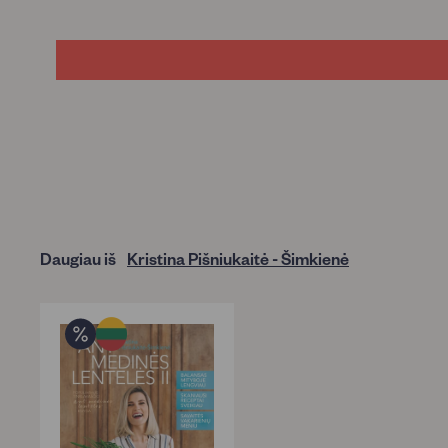
Daugiau iš
Kristina Pišniukaitė - Šimkienė