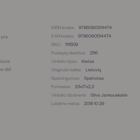
ISBN kodas:
9786090134474
EAN kodas:
9786090134474
 yra
SKU:
1111509
Puslapių skaičius:
256
šiuos
Viršelio tipas:
Kietas
os dėl
Originalo kalba:
Lietuvių
Spalvingumas:
Spalvotas
Formatas:
23x17x2,3
Viršelio dizaineris:
Silva Jankauskaitė
Leidimo metai:
2018 10 29