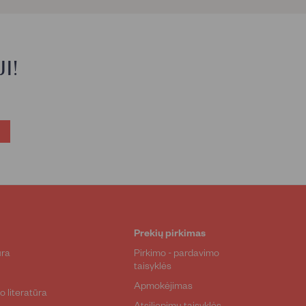
9
9
€
1
€
€
I!
Prekių pirkimas
ūra
Pirkimo - pardavimo
taisyklės
a
Apmokėjimas
o literatūra
Atsiliepimų taisyklės