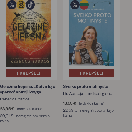
Į KREPŠELĮ
Į KREPŠELĮ
Geležinė liepsna. „Ketvirtojo
Sveiko proto motinystė
sparno“ antroji knyga
Dr. Austėja Landsbergienė
Rebecca Yarros
13,55 €
1
leidyklos kaina*
23,95 €
2
3
leidyklos kaina*
22,59 €
2
neregistruoto pirkėjo
3
,
39,91 €
3
kaina
2
neregistruoto pirkėjo
,
5
kaina
9
,
9
5
,
5
5
€