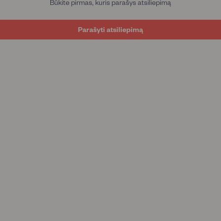
Būkite pirmas, kuris parašys atsiliepimą
Parašyti atsiliepimą