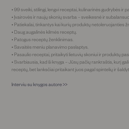
• 99 sveiki, stilingi, lengvi receptai, kulinarinės gudrybės ir p
• Įvairovės ir naujų skonių svarba – sveikesnė ir subalansu
• Patiekalai, tinkantys kai kurių produktų netoleruojanties
• Daug augalinės kilmės receptų.
• Patogus receptų ženklinimas.
• Savaitės meniu planavimo paslaptys.
• Pasaulio receptai, pritaikyti lietuvių skoniui ir produktų pasi
• Svarbiausia, kad ši knyga – Jūsų pačių rankraštis, kurį galit
receptų, bet lanksčiai pritaikant juos pagal spintelių ir šaldyt
Interviu su knygos autore >>