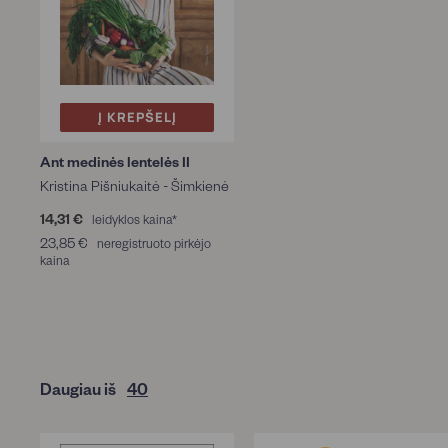
Į KREPŠELĮ
Ant medinės lentelės II
Kristina Pišniukaitė - Šimkienė
14,31 €
1
leidyklos kaina*
4
23,85 €
2
neregistruoto pirkėjo
,
kaina
3
3
,
1
8
€
5
€
Daugiau iš
40