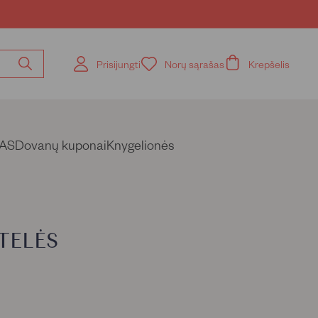
Prisijungti
Norų sąrašas
Krepšelis
Ieškoti
pagal
knygos
pavadinimą,
autorių
AS
Dovanų kuponai
Knygelionės
TELĖS