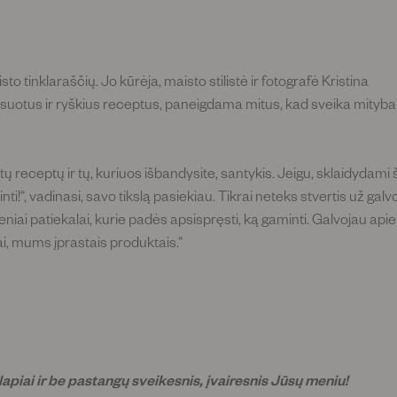
o tinklaraščių. Jo kūrėja, maisto stilistė ir fotografė Kristina
nsuotus ir ryškius receptus, paneigdama mitus, kad sveika mityba
 receptų ir tų, kuriuos išbandysite, santykis. Jeigu, sklaidydami 
minti!“, vadinasi, savo tikslą pasiekiau. Tikrai neteks stvertis už galv
ieniai patiekalai, kurie padės apsispręsti, ką gaminti. Galvojau apie
iai, mums įprastais produktais.“
apiai ir be pastangų sveikesnis, įvairesnis Jūsų meniu!