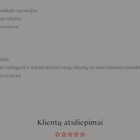
atiekalo variacijos.
ota mityba.
 žmonėms.
ūlai.
e redaguoti ir išdrįsti atrasti naujų skonių ne aklai laikantis pateik
uvų turinį.
Klientų atsiliepimai