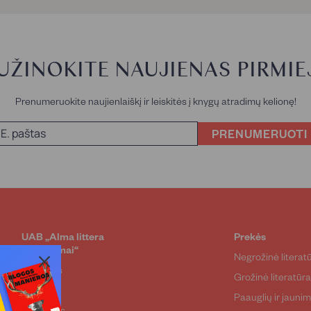
9
7
€
1
€
€
UŽINOKITE NAUJIENAS PIRMIEJ
Prenumeruokite naujienlaiškį ir leiskitės į knygų atradimų kelionę!
PRENUMERUOTI
UAB „Alma littera
Prekės
sprendimai“
Negrožinė literat
Apie mus
Grožinė literatūr
Autoriai
Paauglių ir jaunim
Naujienos