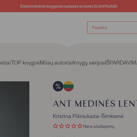
Elektroninėms knygoms nuolaida su kodu ELKNYGA50
Sustabdyti
skaidrių
demonstravimą
eitai
TOP knygos
Mūsų autoriai
Knygų serijos
IŠPARDAVIM
ANT MEDINĖS LEN
Kristina Pišniukaitė-Šimkienė
Nėra atsiliepimų