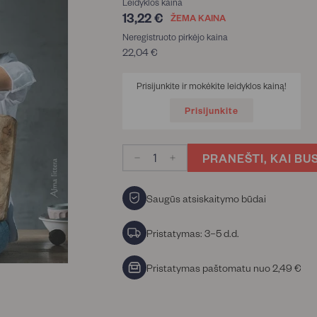
Leidyklos kaina
13,22 €
13,22
ŽEMA KAINA
€
Neregistruoto pirkėjo kaina
22,04 €
22,04
€
Prisijunkite ir mokėkite leidyklos kainą!
Prisijunkite
PRANEŠTI, KAI BU
−
+
Saugūs atsiskaitymo būdai
Pristatymas: 3–5 d.d.
Pristatymas paštomatu nuo 2,49 €