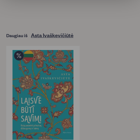
Asta Ivaškevičiūtė
Daugiau iš