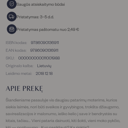
Saugūs atsiskaitymo būdai
Pristatymas: 3–5 d.d.
Pristatymas paštomatu nuo 2,49 €
ISBN kodas:
9786090136911
EAN kodas:
9786090136911
SKU:
000000000011001988
Originalo kalba:
Lietuvių
Leidimo metai:
2018 12 18
APIE PREKĘ
Šiandieniame pasaulyje vis daugiau patarimų moterims, kurios
siekia laimės, nori būti sveikos ir gyvybingos, trokšta džiaugsmo,
savirealizacijos ir malonumo, ieško kelio į save ir bendrystės su
kitais, tačiau… Vieni pataria dainuoti, kiti šokti, vieni moko pykčio,
kiti — pozityvumo… Kuo pasikliauti? Ką rinktis?