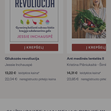
Į KREPŠELĮ
Į KREPŠELĮ
Gliukozės revoliucija
Ant medinės lentelės II
Jessie Inchauspé
Kristina Pišniukaitė - Šimkie
13,22 €
1
14,31 €
1
leidyklos kaina*
leidyklos kaina*
3
4
22,04 €
2
23,85 €
2
neregistruoto pirkėjo kaina
neregistruoto pirkėjo 
,
,
2
3
2
3
,
,
2
1
0
8
€
€
4
5
€
€