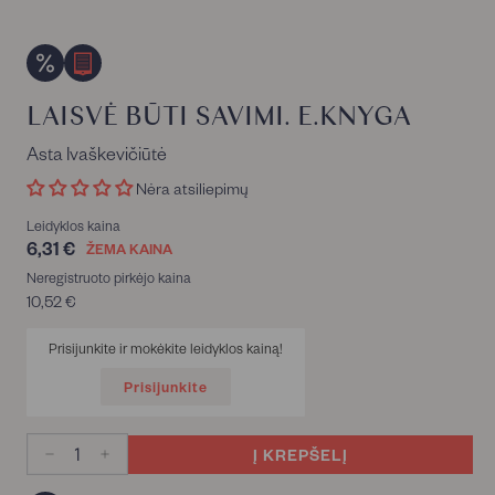
LAISVĖ BŪTI SAVIMI. E.KNYGA
Asta Ivaškevičiūtė
Nėra atsiliepimų
Leidyklos kaina
6,31 €
6,31
ŽEMA KAINA
€
Neregistruoto pirkėjo kaina
10,52 €
10,52
€
Prisijunkite ir mokėkite leidyklos kainą!
Prisijunkite
Į KREPŠELĮ
−
+