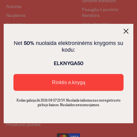
Grožinė literatūra
Autoriai
Paauglių ir jaunimo
Naujienos
literatūra
Kontaktai
Vaikų literatūra
Tapkite autoriumi
Kakė Makė
Foreign Rights
Haris Poteris
50%
Net
nuolaida elektroninėms knygoms su
kodu:
Knygos įmonėms
Prekių pirkimas
ELKNYGA50
Pirkimo - pardavimo
taisyklės
Apmokėjimas
Rinktis e.knygą
Atsiliepimų taisyklės
Pristatymas
Kodas galioja iki 2026 08 07 23:59. Nuolaida taikoma nuo neregistruoto
pirkėjo kainos. Nuolaidos nesumuojamos.
Grąžinimas
DUK
Privatumo politika