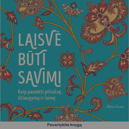
Pavartykite knygą