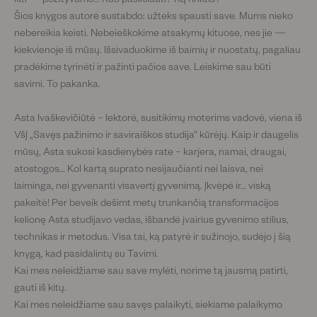
Šios knygos autorė sustabdo: užteks spausti save. Mums nieko
nebereikia keisti. Nebeieškokime atsakymų kituose, nes jie —
kiekvienoje iš mūsų. Išsivaduokime iš baimių ir nuostatų, pagaliau
pradėkime tyrinėti ir pažinti pačios save. Leiskime sau būti
savimi. To pakanka.
Asta Ivaškevičiūtė – lektorė, susitikimų moterims vadovė, viena iš
VšĮ „Savęs pažinimo ir saviraiškos studija“ kūrėjų. Kaip ir daugelis
mūsų, Asta sukosi kasdienybės rate – karjera, namai, draugai,
atostogos… Kol kartą suprato nesijaučianti nei laisva, nei
laiminga, nei gyvenanti visavertį gyvenimą. Įkvėpė ir… viską
pakeitė! Per beveik dešimt metų trunkančią transformacijos
kelionę Asta studijavo vedas, išbandė įvairius gyvenimo stilius,
technikas ir metodus. Visa tai, ką patyrė ir sužinojo, sudėjo į šią
knygą, kad pasidalintų su Tavimi.
Kai mes neleidžiame sau save mylėti, norime tą jausmą patirti,
gauti iš kitų.
Kai mes neleidžiame sau savęs palaikyti, siekiame palaikymo