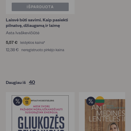
IŠPARDUOTA
Laisvė būti savimi. Kaip pasiekti
pilnatvę, džiaugsmą ir laimę
Asta Ivaškevičiūtė
5,57 €
5
leidyklos kaina*
,
12,38 €
1
neregistruoto pirkėjo kaina
5
2
7
,
€
3
8
€
40
Daugiau iš