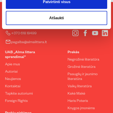
Patvirtinti visus
Atšaukti
Susisiekite
Sekite mus
Instagram
Facebook
YouTube
Lin
+370 618 18499
pagalba@almalittera.lt
UAB „Alma littera
Prekės
sprendimai“
Negrožinė literatūra
Apie mus
Grožinė literatūra
Autoriai
Paauglių ir jaunimo
Naujienos
literatūra
Kontaktai
Vaikų literatūra
Tapkite autoriumi
Kakė Makė
Foreign Rights
Haris Poteris
Knygos įmonėms
Prekių pirkimas