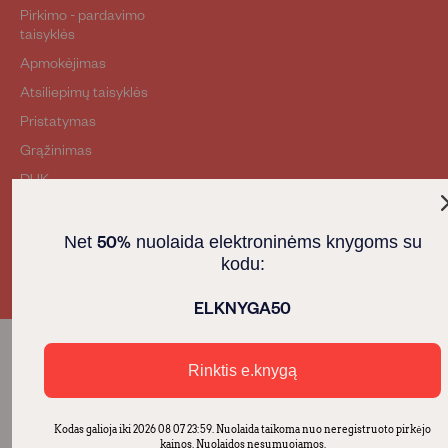
Pirkimo - pardavimo
taisyklės
Apmokėjimas
Atsiliepimų taisyklės
Pristatymas
Grąžinimas
DUK
Privatumo politika
50%
Net
nuolaida elektroninėms knygoms su
kodu:
© 2026, „Alma littera“. Visos teisės saugomos.
ELKNYGA50
Rinktis e.knygą
Kodas galioja iki 2026 08 07 23:59. Nuolaida taikoma nuo neregistruoto pirkėjo
kainos. Nuolaidos nesumuojamos.