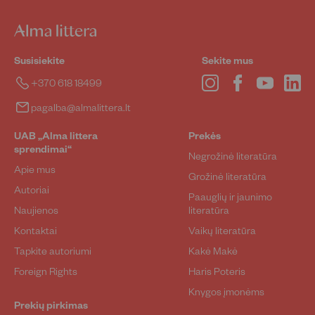
Susisiekite
Sekite mus
Instagram
Facebook
YouTube
Lin
+370 618 18499
pagalba@almalittera.lt
UAB „Alma littera
Prekės
sprendimai“
Negrožinė literatūra
Apie mus
Grožinė literatūra
Autoriai
Paauglių ir jaunimo
Naujienos
literatūra
Kontaktai
Vaikų literatūra
Tapkite autoriumi
Kakė Makė
Foreign Rights
Haris Poteris
Knygos įmonėms
Prekių pirkimas