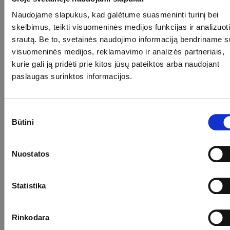
ė
ė
k
ir
a
k
o
o
j
j
ė
k
i
a
Naudojame slapukus, kad galėtume suasmeninti turinį bei
k
k
o
o
j
ė
n
i
a
a
k
k
skelbimus, teikti visuomeninės medijos funkcijas ir analizuoti
o
j
a
n
i
i
a
a
k
o
a
srautą. Be to, svetainės naudojimo informaciją bendriname s
n
n
i
i
a
k
a
a
n
n
visuomeninės medijos, reklamavimo ir analizės partneriais,
i
a
a
a
n
i
kurie gali ją pridėti prie kitos jūsų pateiktos arba naudojant
a
n
paslaugas surinktos informacijos.
a
Sutikimo
pasirinkimas
Būtini
Nuostatos
Statistika
Rinkodara
Į KREPŠELĮ
REZERVUOTI